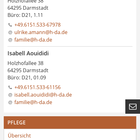
Holzhofallee 38
64295 Darmstadt
Büro: D21, 1.11
+49.6151.533-67978
ulrike.amann@h-da
.
de
familie@h-da.de
Isabell Aouididi
Holzhofallee 38
64295 Darmstadt
Büro: D21, 01.09
+49.6151.533-61156
isabell.aouididi@h-da
.
de
familie@h-da.de

PFLEGE
Übersicht